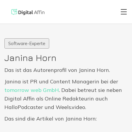
Software-Experte
Digitaler Brie
PRAXISORIENTIERTER
Janina Horn
SOFTWARE-BLOG
Automatisierte
Das ist das Autorenprofil von Janina Horn.
Neuste Artikel
Janina ist PR und Content Managerin bei der
Digitale Signa
tomorrow web GmbH
. Dabei betreut sie neben
Digital Affin als Online Redakteurin auch
HalloPodcaster und Weels.video.
Virtuelle Kred
Das sind die Artikel von Janina Horn:
Reisekostenabr