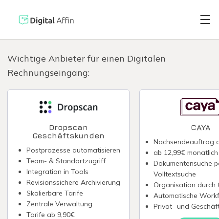
Wichtige Anbieter für einen Digitalen
Rechnungseingang:
Digitaler Brie
PRAXISORIENTIERTER
SOFTWARE-BLOG
Automatisiert
Neuste Artikel
Dropscan
CAYA
Geschäftskunden
Nachsendeauftrag 
Digitale Signa
Postprozesse automatisieren
ab 12,99€ monatlich
Team- & Standortzugriff
Dokumentensuche p
Integration in Tools
Volltextsuche
Virtuelle Kred
Revisionssichere Archivierung
Organisation durch
Skalierbare Tarife
Automatische Work
Zentrale Verwaltung
Privat- und Geschä
Reisekostenabr
Tarife ab 9,90€