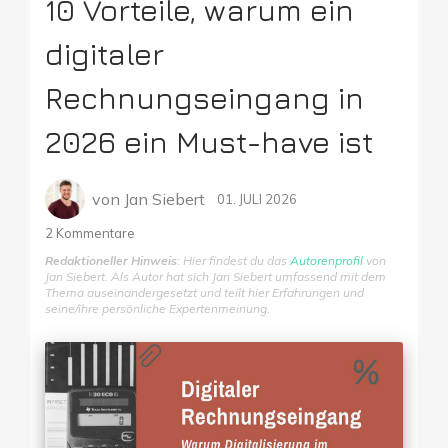
10 Vorteile, warum ein
digitaler
Rechnungseingang in
2026 ein Must-have ist
von
Jan Siebert
01. JULI 2026
2
Kommentare
Redaktioneller Hinweis
: Hier findest du das
Autorenprofil
von
Jan Siebert. Als Autor hat sich Jan Siebert umfassend mit dem
Thema auseinandergesetzt und teilt hier Erfahrungen und
seine/ihre persönliche Expertenmeinung.