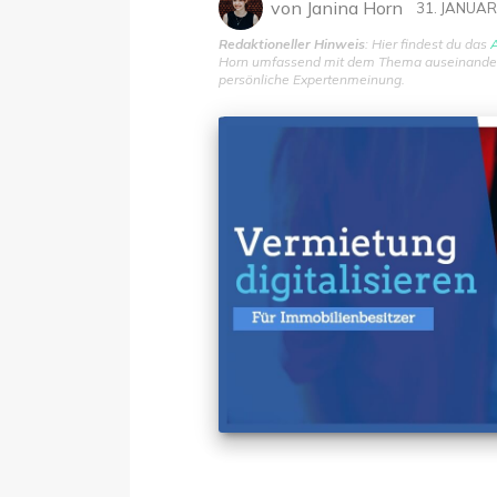
von
Janina Horn
31. JANUAR
Redaktioneller Hinweis
: Hier findest du das
A
Horn umfassend mit dem Thema auseinanderge
persönliche Expertenmeinung.