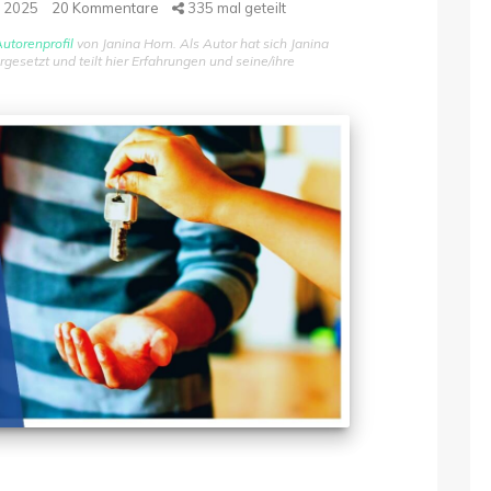
 2025
20
Kommentare
335
mal geteilt
utorenprofil
von Janina Horn. Als Autor hat sich Janina
setzt und teilt hier Erfahrungen und seine/ihre