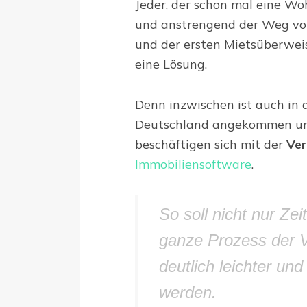
Jeder, der schon mal eine Wo
und anstrengend der Weg von
und der ersten Mietsüberweis
eine Lösung.
Denn inzwischen ist auch in d
Deutschland angekommen un
beschäftigen sich mit der
Ve
Immobiliensoftware
.
So soll nicht nur Ze
ganze Prozess der 
deutlich leichter un
werden.