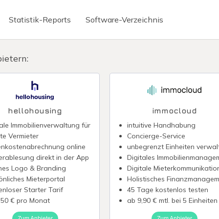
Statistik-Reports
Software-Verzeichnis
Briefkasten
Mitarbeiter Apps
ietern:
erte Texterstellung
Virtuelle Telefonnummer
ignatur
Chatbot erstellen
reditkarte
WhatsApp Newsletter
hellohousing
immocloud
nabrechnung digitalisieren
Fintech-Banken
tale Immobilienverwaltung für
intuitive Handhabung
ate Vermieter
Concierge-Service
irmenkreditkarte
Präsentieren ohne Power
nkostenabrechnung online
unbegrenzt Einheiten verwal
erablesung direkt in der App
Digitales Immobilienmanage
nes Logo & Branding
Digitale Mieterkommunikatio
önliches Mieterportal
Holistisches Finanzmanagem
enloser Starter Tarif
45 Tage kostenlos testen
,50 € pro Monat
ab 9,90 € mtl. bei 5 Einheiten
Zum Anbieter
Zum Anbieter