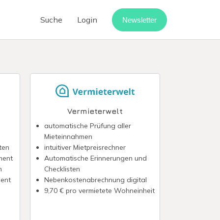
Suche
Login
Newsletter
Cloud-Telefonanlage
Call-Center-Software
Vermietung digitalisieren
Webinar-Software
Vermieterwelt
Digitaler Rechnungseingang
automatische Prüfung aller
Mieteinnahmen
point
ten
intuitiver Mietpreisrechner
ment
Automatische Erinnerungen und
n
Checklisten
ent
Nebenkostenabrechnung digital
9,70 € pro vermietete Wohneinheit