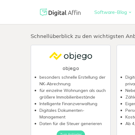
Software-Blog
Digitaler 
PRAXISORIENTIERTER
Schnellüberblick zu den wichtigsten Anb
SOFTWARE-BLOG
Automatisi
Digitale S
Neuste Artikel
Virtuelle K
objego
Reisekoste
besonders schnelle Erstellung der
Digi
NK-Abrechnung
priv
Digitale F
für einzelne Wohnungen als auch
Nebe
größere Immobilienbestände
Zähl
Intelligente Finanzverwaltung
Eige
Digitales Dokumenten-
Pers
Management
Kost
Daten für die Steuer generieren
Ab 4
Zum Anbieter