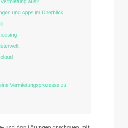
e Vermietung aus?
ngen und Apps im Überblick
go
ohousing
eterwelt
ocloud
 deine Vermietungsprozesse zu
re- und App Lösungen anschauen, mit