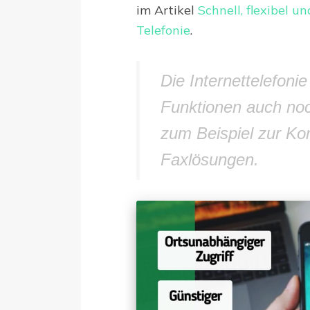
im Artikel
Schnell, flexibel u
Telefonie
.
Die Internettelefoni
Funktionen auch noc
zum Beispiel zur Ko
Faxlösungen.