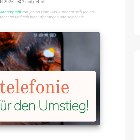
AR 2026
2
mal geteilt
utorenprofil
von Janina Horn. Als Autor hat sich Janina
setzt und teilt hier Erfahrungen und seine/ihre