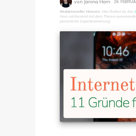
von
Janina Horn
26. FEBRU
Redaktioneller Hinweis
: Hier findest du das
A
Horn umfassend mit dem Thema auseinanderge
persönliche Expertenmeinung.