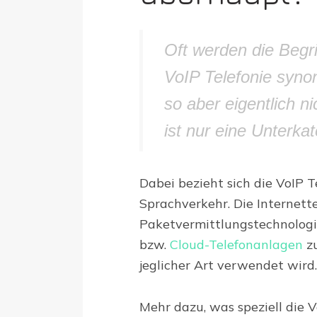
Oft werden die Begri
VoIP Telefonie syn
so aber eigentlich n
ist nur eine Unterkat
Dabei bezieht sich die VoIP T
Sprachverkehr. Die Internett
Paketvermittlungstechnologie
bzw.
Cloud-Telefonanlagen
zu
jeglicher Art verwendet wird.
Mehr dazu, was speziell die V