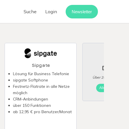
Suche
Login
Newsletter
Cloud-Telefonanlage
Call-Center-Software
Vermietung digitalisieren
Webinar-Software
Sipgate
Digitaler Rechnungseingang
Lösung für Business Telefonie
Über 25 Anbieter im V
sipgate Softphone
point
Festnetz-Flatrate in alle Netze
Alle VoIP Software
möglich
CRM-Anbindungen
über 150 Funktionen
ab 12,95 € pro Benutzer/Monat