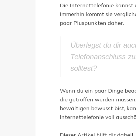
Die Internettelefonie kannst 
Immerhin kommt sie vergliche
paar Pluspunkten daher.
Überlegst du dir auc
Telefonanschluss zur
solltest?
Wenn du ein paar Dinge beac
die getroffen werden müssen,
bewältigen bewusst bist, kan
Internettelefonie voll aussch
Dieser Artikel hilft dir dabei!