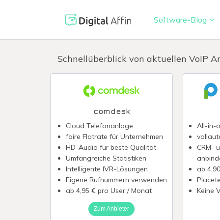
Software-Blog
Digitaler 
PRAXISORIENTIERTER
Schnellüberblick von aktuellen VoIP A
SOFTWARE-BLOG
Automatisi
Digitale S
Neuste Artikel
Virtuelle K
comdesk
Reisekoste
Cloud Telefonanlage
All-in
faire Flatrate für Unternehmen
vollaut
Digitale F
HD-Audio für beste Qualität
CRM- u
Umfangreiche Statistiken
anbind
Intelligente IVR-Lösungen
ab 4,90
Eigene Rufnummern verwenden
Placet
ab 4,95 € pro User / Monat
Keine V
Zum Anbieter