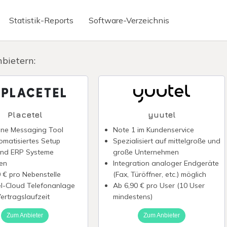
Statistik-Reports
Software-Verzeichnis
Briefkasten
Mitarbeiter Apps
nbietern:
erte Texterstellung
Virtuelle Telefonnummer
ignatur
Chatbot erstellen
reditkarte
WhatsApp Newsletter
Placetel
yuutel
nabrechnung digitalisieren
Fintech-Banken
-one Messaging Tool
Note 1 im Kundenservice
omatisiertes Setup
Spezialisiert auf mittelgroße und
irmenkreditkarte
Präsentieren ohne Power
nd ERP Systeme
große Unternehmen
en
Integration analoger Endgeräte
 € pro Nebenstelle
(Fax, Türöffner, etc.) möglich
el-Cloud Telefonanlage
Ab 6,90 € pro User (10 User
ertragslaufzeit
mindestens)
Zum Anbieter
Zum Anbieter