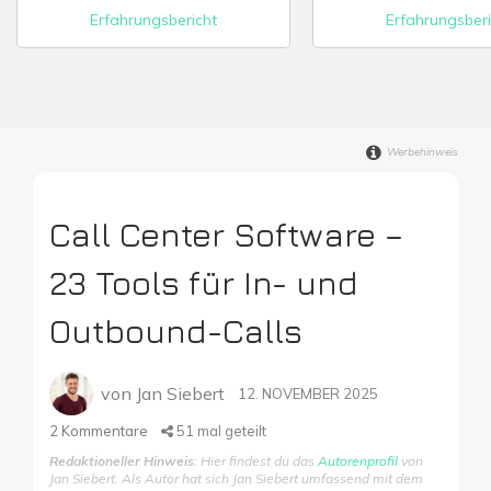
Erfahrungsbericht
Erfahrungsberi
Digitale Firme
Werbehinweis
Call Center Software –
23 Tools für In- und
Outbound-Calls
von
Jan Siebert
12. NOVEMBER 2025
2
Kommentare
51
mal geteilt
Redaktioneller Hinweis
: Hier findest du das
Autorenprofil
von
Jan Siebert. Als Autor hat sich Jan Siebert umfassend mit dem