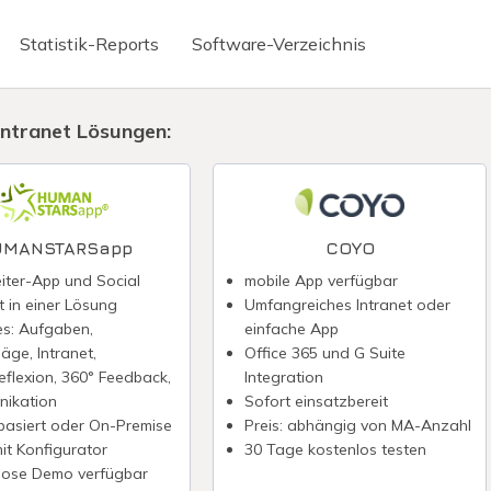
Statistik-Reports
Software-Verzeichnis
Briefkasten
Mitarbeiter Apps
Intranet Lösungen:
erte Texterstellung
Virtuelle Telefonnummer
ignatur
Chatbot erstellen
reditkarte
WhatsApp Newsletter
MANSTARSapp
COYO
nabrechnung digitalisieren
Fintech-Banken
eiter-App und Social
mobile App verfügbar
t in einer Lösung
Umfangreiches Intranet oder
irmenkreditkarte
Präsentieren ohne Power
es: Aufgaben,
einfache App
äge, Intranet,
Office 365 und G Suite
eflexion, 360° Feedback,
Integration
ikation
Sofort einsatzbereit
basiert oder On-Premise
Preis: abhängig von MA-Anzahl
mit Konfigurator
30 Tage kostenlos testen
lose Demo verfügbar