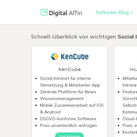
Software-Blog
Digitaler 
PRAXISORIENTIERTER
Schnell-Überblick von wichtigen
Social 
SOFTWARE-BLOG
Automatisi
Digitale S
Neuste Artikel
Virtuelle K
KenCube
HU
Reisekoste
Social Intranet für interne
Mitarb
Vernetzung & Mitarbeiter-App
Intrane
Digitale F
Zentrale Plattform für News
Featur
Wissensmanagement
Vorschl
Mobile Zusammenarbeit auf iOS
Selbstr
& Android
Kommun
DSGVO-konforme Software
Cloud-
Preis unverbindlich anfragen
Preis: 
Kosten
Zum Anbieter