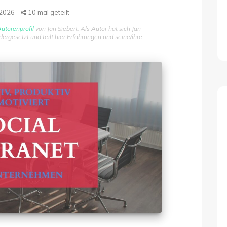
 2026
10
mal geteilt
utorenprofil
von Jan Siebert. Als Autor hat sich Jan
gesetzt und teilt hier Erfahrungen und seine/ihre