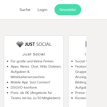
Suche
Login
Newsletter
Cloud-Telefonanlage
Call-Center-Software
Vermietung digitalisieren
Webinar-Software
Just Social
Intrexx Sh
Digitaler Rechnungseingang
Für große und kleine Firmen
Social Collaboratio
Apps: News, Chat, Wiki, Dateien,
Features: Neuigkeite
point
Aufgaben &
Gruppen, Dateiablag
Mitarbeiterverzeichnis
Anzeigen, Veranstal
Mobile App “Just Connect”
Bildergalerien, Frag
DSGVO-konform
Aufgaben, Umfrage
Preis: ab 0€ (Angebote für
Preise auf Anfrage
Teams mit bis zu 50 Mitgliedern)
Kostenlose Demo ve