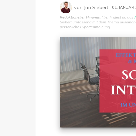
von
Jan Siebert
01. JANUAR
Redaktioneller Hinweis
: Hier findest du das
A
Siebert umfassend mit dem Thema auseinander
persönliche Expertenmeinung.