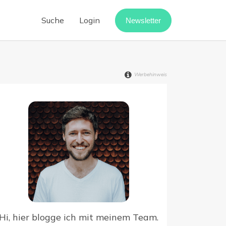
Suche
Login
Newsletter
Cloud-Telefonanlage
Call-Center-Software
Werbehinweis
Vermietung digitalisieren
Webinar-Software
Digitaler Rechnungseingang
point
Hi, hier blogge ich mit meinem Team.