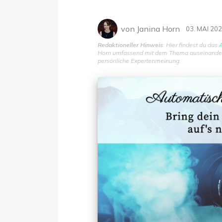
von
Janina Horn
03. MAI 20
Redaktioneller Hinweis
: Hier findest du das
A
Horn umfassend mit dem Thema auseinanderge
persönliche Expertenmeinung.