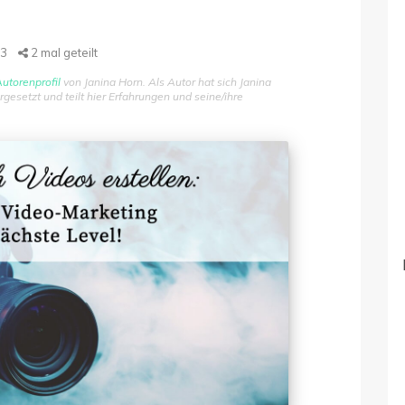
23
2
mal geteilt
utorenprofil
von Janina Horn. Als Autor hat sich Janina
setzt und teilt hier Erfahrungen und seine/ihre