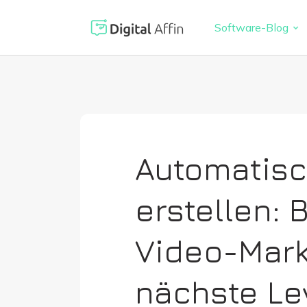
Software-Blog
Digitaler 
PRAXISORIENTIERTER
SOFTWARE-BLOG
Automatisi
Digitale S
Neuste Artikel
Virtuelle K
Automatisc
Reisekoste
erstellen: 
Digitale F
Video-Mark
nächste Le