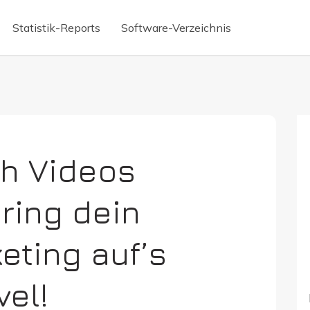
Statistik-Reports
Software-Verzeichnis
Briefkasten
Mitarbeiter Apps
erte Texterstellung
Virtuelle Telefonnummer
ignatur
Chatbot erstellen
reditkarte
WhatsApp Newsletter
h Videos
nabrechnung digitalisieren
Fintech-Banken
Bring dein
irmenkreditkarte
Präsentieren ohne Power
eting auf’s
vel!