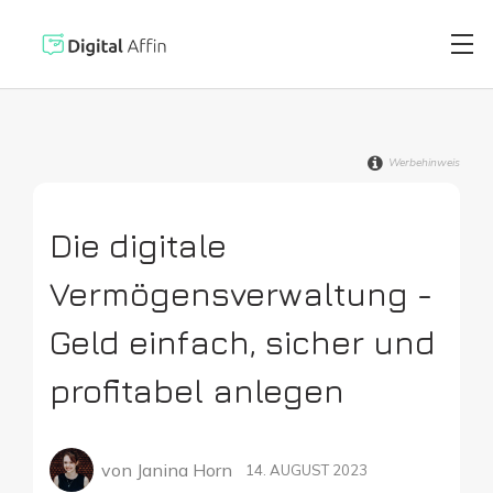
Werbehinweis
Digitaler Brie
PRAXISORIENTIERTER
SOFTWARE-BLOG
Die digitale
Automatisiert
Neuste Artikel
Vermögensverwaltung -
Digitale Signa
Geld einfach, sicher und
profitabel anlegen
Virtuelle Kred
von
Janina Horn
14. AUGUST 2023
Reisekostenabr