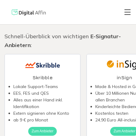
Schnell-Überblick von wichtigen
E-Signatur-
Anbietern
:
Digitaler Brie
PRAXISORIENTIERTER
SOFTWARE-BLOG
Automatisiert
Neuste Artikel
Skribble
inSign
Lokale Support-Teams
Made & Hosted in 
Digitale Signa
EES, FES und QES
Über 10 Millionen Nu
Alles aus einer Hand inkl.
allen Branchen
Identifikation
Kinderleichte Bedie
Virtuelle Kred
Extern signieren ohne Konto
Kostenlos testen
ab 9 € pro Monat
24,90 Euro All-inclus
Zum Anbieter
Zum Anbieter
Reisekostenabr