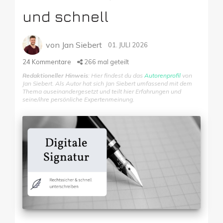
und schnell
von
Jan Siebert
01. JULI 2026
24
Kommentare
266
mal geteilt
Redaktioneller Hinweis
: Hier findest du das
Autorenprofil
von
Jan Siebert. Als Autor hat sich Jan Siebert umfassend mit dem
Thema auseinandergesetzt und teilt hier Erfahrungen und
seine/ihre persönliche Expertenmeinung.