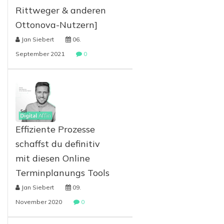
Rittweger & anderen
Ottonova-Nutzern]
Jan Siebert
06.
September 2021
0
Effiziente Prozesse
schaffst du definitiv
mit diesen Online
Terminplanungs Tools
Jan Siebert
09.
November 2020
0