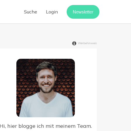
Suche
Login
Newsletter
Cloud-Telefonanlage
Call-Center-Software
Werbehinweis
Vermietung digitalisieren
Webinar-Software
Digitaler Rechnungseingang
point
Hi, hier blogge ich mit meinem Team.