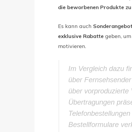
die beworbenen Produkte zu
Es kann auch
Sonderangebote
exklusive Rabatte
geben, um 
motivieren.
Im Vergleich dazu fin
über Fernsehsender 
über vorproduzierte 
Übertragungen präse
Telefonbestellungen
Bestellformulare ver