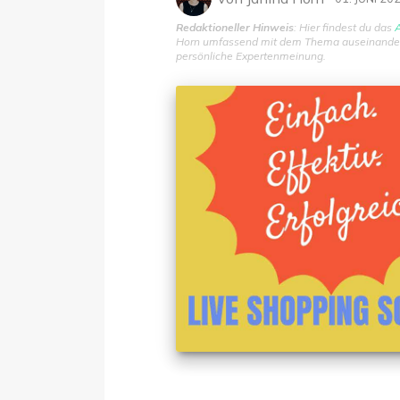
Redaktioneller Hinweis
: Hier findest du das
A
Horn umfassend mit dem Thema auseinanderge
persönliche Expertenmeinung.