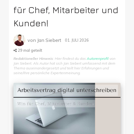
für Chef, Mitarbeiter und
Kunden!
von
Jan Siebert
01. JULI 2026
29
mal geteilt
Redaktioneller Hinweis
: Hier findest du das
Autorenprofil
von
Jan Siebert. Als Autor hat sich Jan Siebert umfassend mit dem
Thema auseinandergesetzt und teilt hier Erfahrungen und
seine/ihre persönliche Expertenmeinung.