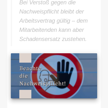
Bei Verstoß gegen die
Nachweispflicht bleibt der
Arbeitsvertrag gültig – dem
Mitarbeitenden kann aber
Schadensersatz zustehen.