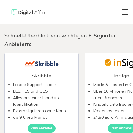
Schnell-Überblick von wichtigen
E-Signatur-
Anbietern
:
Digitaler Brie
PRAXISORIENTIERTER
SOFTWARE-BLOG
Automatisiert
Neuste Artikel
Skribble
inSign
Lokale Support-Teams
Made & Hosted in 
Digitale Signa
EES, FES und QES
Über 10 Millionen Nu
Alles aus einer Hand inkl.
allen Branchen
Identifikation
Kinderleichte Bedie
Virtuelle Kred
Extern signieren ohne Konto
Kostenlos testen
ab 9 € pro Monat
24,90 Euro All-inclus
Zum Anbieter
Zum Anbieter
Reisekostenabr