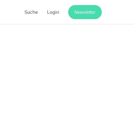
Suche
Login
Newsletter
Cloud-Telefonanlage
Call-Center-Software
Vermietung digitalisieren
Webinar-Software
Digitaler Rechnungseingang
rpoint