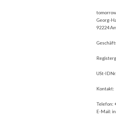
tomorro
Georg-Hai
92224 A
Geschäfts
Register
USt-IDNr
Kontakt:
Telefon: 
E-Mail: i