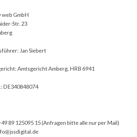
w web GmbH
der-Str. 23
mberg
führer: Jan Siebert
gericht: Amtsgericht Amberg, HRB 6941
.: DE340848074
+49 89 125095 15 (Anfragen bitte alle nur per Mail)
nfo@jssdigital.de