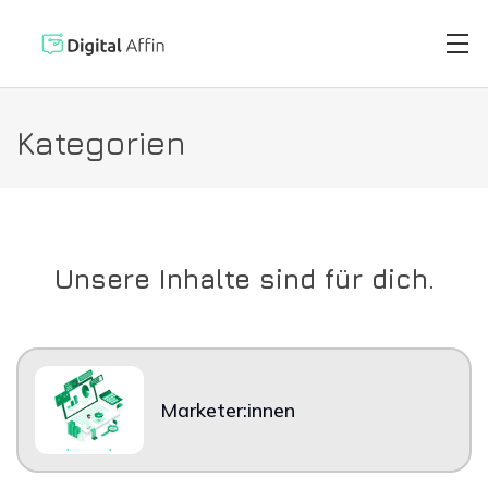
Kategorien
Digitaler Brie
PRAXISORIENTIERTER
SOFTWARE-BLOG
Automatisierte
Neuste Artikel
Unsere Inhalte sind für dich.
Digitale Signa
Virtuelle Kred
Marketer:innen
Reisekostenabr