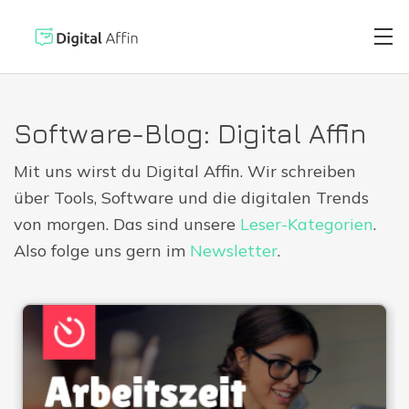
Software-Blog: Digital Affin
Digitaler Bri
PRAXISORIENTIERTER
Mit uns wirst du Digital Affin. Wir schreiben
SOFTWARE-BLOG
über Tools, Software und die digitalen Trends
Automatisiert
Neuste Artikel
von morgen. Das sind unsere
Leser-Kategorien
.
Also folge uns gern im
Newsletter
.
Digitale Sign
Virtuelle Kred
Reisekostenab