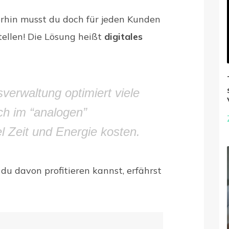
erhin musst du doch für jeden Kunden
tellen! Die Lösung heißt
digitales
sverwaltung optimiert viele
ch im “analogen”
l Zeit und Energie kosten.
u davon profitieren kannst, erfährst