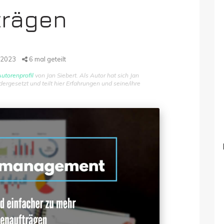
trägen
 2023
6
mal geteilt
utorenprofil
von Jan Siebert. Als Autor hat sich Jan
gesetzt und teilt hier Erfahrungen und seine/ihre