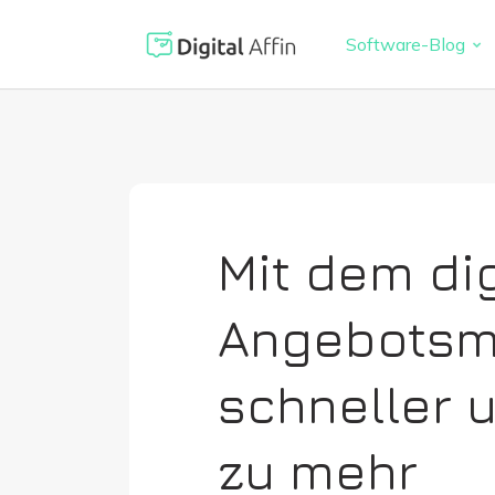
Software-Blog
Digitaler 
PRAXISORIENTIERTER
SOFTWARE-BLOG
Automatisi
Digitale S
Neuste Artikel
Virtuelle K
Mit dem di
Reisekoste
Angebots
Digitale F
schneller 
zu mehr