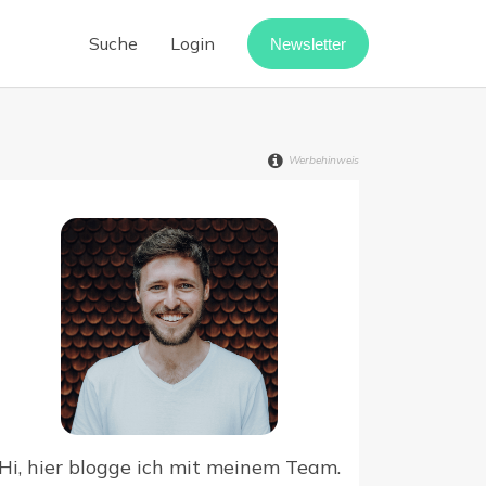
Suche
Login
Newsletter
Cloud-Telefonanlage
Call-Center-Software
Werbehinweis
Vermietung digitalisieren
Webinar-Software
Digitaler Rechnungseingang
point
Hi, hier blogge ich mit meinem Team.