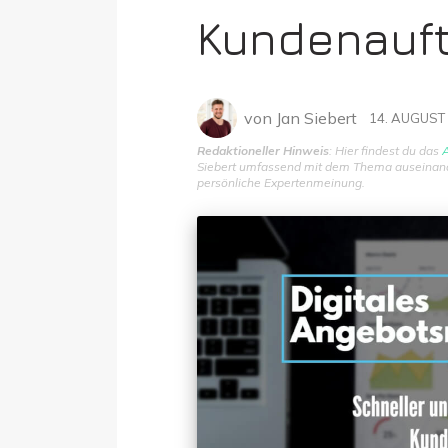
Kundenauf
von
Jan Siebert
14. AUGUST
Redaktioneller Hinweis
: Hier findest du das
A
Siebert umfassend mit dem Thema auseinander
persönliche Expertenmeinung.