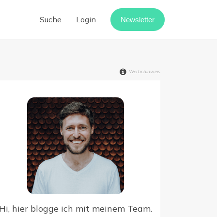
Suche
Login
Newsletter
Cloud-Telefonanlage
Call-Center-Software
Werbehinweis
Vermietung digitalisieren
Webinar-Software
Digitaler Rechnungseingang
point
Hi, hier blogge ich mit meinem Team.