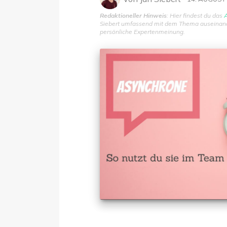
Redaktioneller Hinweis
: Hier findest du das
A
Siebert umfassend mit dem Thema auseinander
persönliche Expertenmeinung.