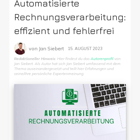
Automatisierte
Rechnungsverarbeitung:
effizient und fehlerfrei
von
Jan Siebert
15. AUGUST 2023
Redaktioneller Hinweis
: Hier findest du das
Autorenprofil
von
Jan Siebert. Als Autor hat sich Jan Siebert umfassend mit dem
Thema auseinandergesetzt und teilt hier Erfahrungen und
seine/ihre persönliche Expertenmeinung.