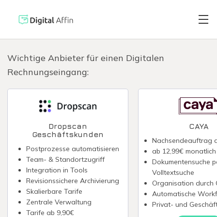
Wichtige Anbieter für einen Digitalen
Rechnungseingang:
Digitaler Brie
PRAXISORIENTIERTER
SOFTWARE-BLOG
Automatisiert
Neuste Artikel
Dropscan
CAYA
Geschäftskunden
Nachsendeauftrag 
Digitale Signa
Postprozesse automatisieren
ab 12,99€ monatlich
Team- & Standortzugriff
Dokumentensuche p
Integration in Tools
Volltextsuche
Virtuelle Kred
Revisionssichere Archivierung
Organisation durch
Skalierbare Tarife
Automatische Work
Zentrale Verwaltung
Privat- und Geschä
Reisekostenabr
Tarife ab 9,90€