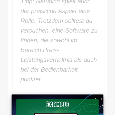
Tipp: Natürlich spielt auch
der preisliche Aspekt eine
Rolle. Trotzdem solltest du
versuchen, eine Software zu
finden, die sowohl im
Bereich Preis-
Leistungsverhältnis als auch
bei der Bedienbarkeit
punktet.