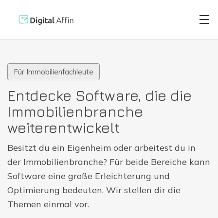
Für Immobilienfachleute
Digitaler Brie
PRAXISORIENTIERTER
Entdecke Software, die die
SOFTWARE-BLOG
Immobilienbranche
Automatisiert
Neuste Artikel
weiterentwickelt
Digitale Signa
Besitzt du ein Eigenheim oder arbeitest du in
der Immobilienbranche? Für beide Bereiche kann
Software eine große Erleichterung und
Virtuelle Kred
Optimierung bedeuten. Wir stellen dir die
Themen einmal vor.
Reisekostenabr