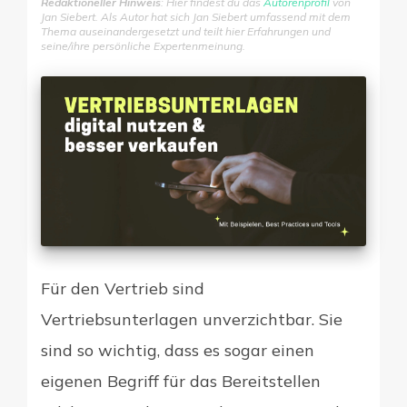
Redaktioneller Hinweis
: Hier findest du das
Autorenprofil
von
Jan Siebert. Als Autor hat sich Jan Siebert umfassend mit dem
Thema auseinandergesetzt und teilt hier Erfahrungen und
seine/ihre persönliche Expertenmeinung.
Digitale Firme
Für den Vertrieb sind
Vertriebsunterlagen unverzichtbar. Sie
sind so wichtig, dass es sogar einen
eigenen Begriff für das Bereitstellen