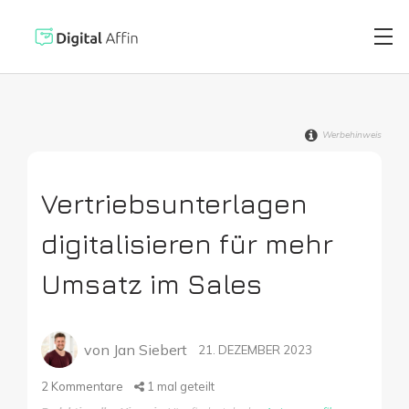
Werbehinweis
Digitaler Brie
PRAXISORIENTIERTER
SOFTWARE-BLOG
Vertriebsunterlagen
Automatisiert
Neuste Artikel
digitalisieren für mehr
Digitale Signa
Umsatz im Sales
Virtuelle Kred
von
Jan Siebert
21. DEZEMBER 2023
2
Kommentare
1
mal geteilt
Reisekostenabr