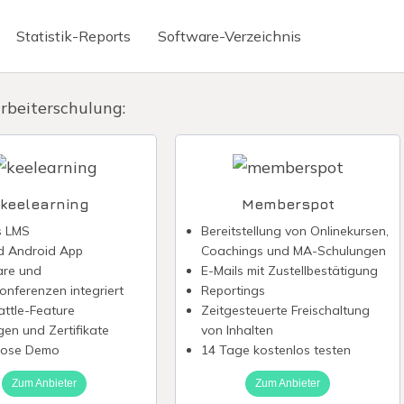
Statistik-Reports
Software-Verzeichnis
Briefkasten
Mitarbeiter Apps
rbeiterschulung:
erte Texterstellung
Virtuelle Telefonnummer
ignatur
Chatbot erstellen
reditkarte
WhatsApp Newsletter
keelearning
Memberspot
nabrechnung digitalisieren
Fintech-Banken
s LMS
Bereitstellung von Onlinekursen,
d Android App
Coachings und MA-Schulungen
irmenkreditkarte
Präsentieren ohne Power
re und
E-Mails mit Zustellbestätigung
onferenzen integriert
Reportings
attle-Feature
Zeitgesteuerte Freischaltung
gen und Zertifikate
von Inhalten
lose Demo
14 Tage kostenlos testen
Zum Anbieter
Zum Anbieter