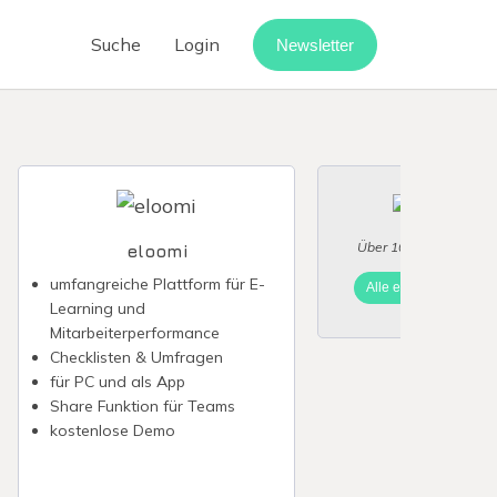
Suche
Login
Newsletter
Cloud-Telefonanlage
Call-Center-Software
Vermietung digitalisieren
Webinar-Software
Über 10 Anbieter im V
eloomi
Digitaler Rechnungseingang
umfangreiche Plattform für E-
Alle eLearning Softwa
Learning und
point
Mitarbeiterperformance
Checklisten & Umfragen
für PC und als App
Share Funktion für Teams
kostenlose Demo