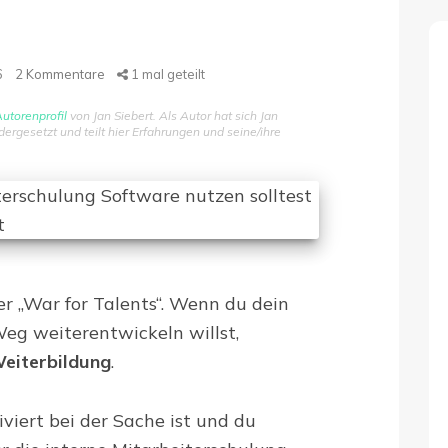
6
2
Kommentare
1
mal geteilt
utorenprofil
von Jan Siebert. Als Autor hat sich Jan
gesetzt und teilt hier Erfahrungen und seine/ihre
r „War for Talents“. Wenn du dein
Weg weiterentwickeln willst,
eiterbildung
.
viert bei der Sache ist und du