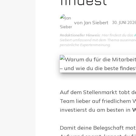
findest
von
Jan Siebert
30. JUNI 202
Redaktioneller Hinweis
: Hier findest du das
A
Siebert umfassend mit dem Thema auseinander
persönliche Expertenmeinung.
Auf dem Stellenmarkt tobt de
Team lieber auf friedlichem 
investierst du am besten in
W
Damit deine Belegschaft moti