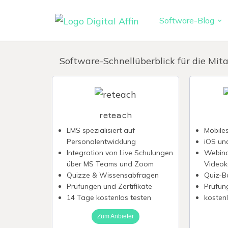
Software-Blog
Digitaler 
PRAXISORIENTIERTER
Software-Schnellüberblick für die Mita
SOFTWARE-BLOG
Automatisi
Digitale S
Neuste Artikel
Virtuelle K
reteach
Reisekoste
LMS spezialisiert auf
Mobile
Personalentwicklung
iOS un
Digitale F
Integration von Live Schulungen
Webina
über MS Teams und Zoom
Videok
Quizze & Wissensabfragen
Quiz-B
Prüfungen und Zertifikate
Prüfun
14 Tage kostenlos testen
kosten
Zum Anbieter