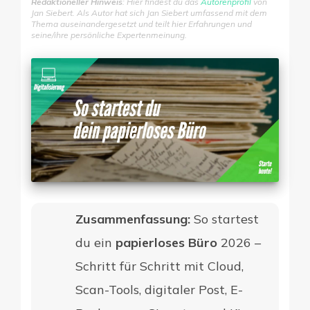
Redaktioneller Hinweis
: Hier findest du das
Autorenprofil
von
Jan Siebert. Als Autor hat sich Jan Siebert umfassend mit dem
Thema auseinandergesetzt und teilt hier Erfahrungen und
seine/ihre persönliche Expertenmeinung.
Digitale Firme
Zusammenfassung:
So startest
du ein
papierloses Büro
2026 –
Schritt für Schritt mit Cloud,
Scan-Tools, digitaler Post, E-