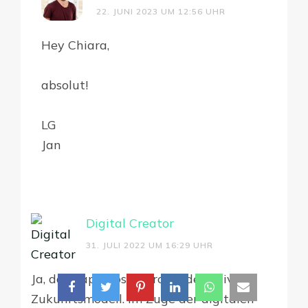
22. JUNI 2023 UM 12:56 UHR
Hey Chiara,
absolut!
LG
Jan
Digital Creator
31. JULI 2022 UM 16:29 UHR
Ja, das papierlose Büro ist definitiv ein
Zukunftsmodell. Im Zuge der digitalen