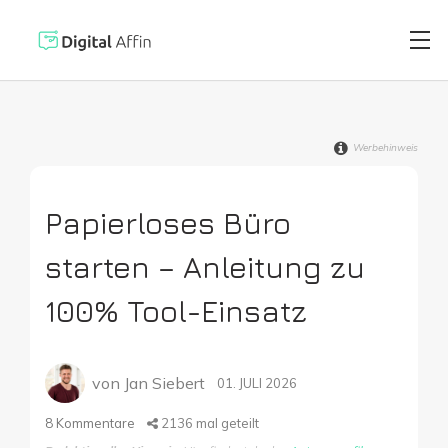
Werbehinweis
Digitaler Brie
PRAXISORIENTIERTER
SOFTWARE-BLOG
Papierloses Büro
Automatisiert
Neuste Artikel
starten – Anleitung zu
Digitale Signa
100% Tool-Einsatz
Virtuelle Kred
von
Jan Siebert
01. JULI 2026
8
Kommentare
2136
mal geteilt
Reisekostenabr