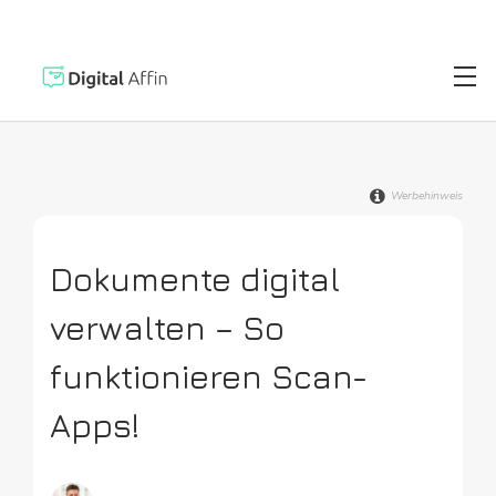
Werbehinweis
Digitaler Brie
PRAXISORIENTIERTER
SOFTWARE-BLOG
Dokumente digital
Automatisiert
Neuste Artikel
verwalten – So
Digitale Signa
funktionieren Scan-
Apps!
Virtuelle Kred