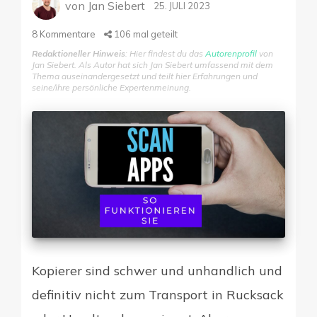
von
Jan Siebert
25. JULI 2023
Reisekostenabr
8
Kommentare
106
mal geteilt
Redaktioneller Hinweis
: Hier findest du das
Autorenprofil
von
Digitale Firme
Jan Siebert. Als Autor hat sich Jan Siebert umfassend mit dem
Thema auseinandergesetzt und teilt hier Erfahrungen und
seine/ihre persönliche Expertenmeinung.
Kopierer sind schwer und unhandlich und
definitiv nicht zum Transport in Rucksack