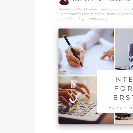
Redaktioneller Hinweis
: Hier findest du das
A
Siebert umfassend mit dem Thema auseinander
persönliche Expertenmeinung.