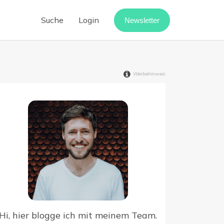
Suche
Login
Newsletter
Cloud-Telefonanlage
Call-Center-Software
Werbehinweis
Vermietung digitalisieren
Webinar-Software
Digitaler Rechnungseingang
point
Hi, hier blogge ich mit meinem Team.