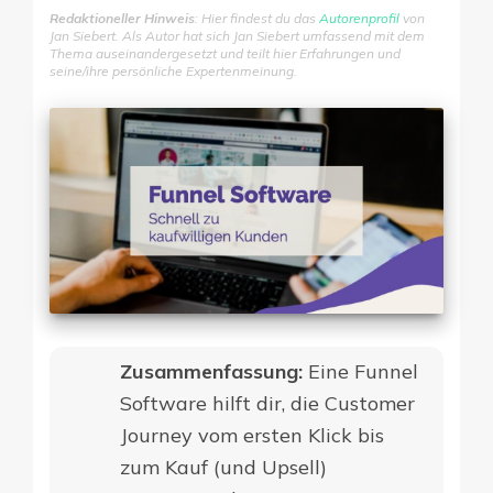
Redaktioneller Hinweis
: Hier findest du das
Autorenprofil
von
Jan Siebert. Als Autor hat sich Jan Siebert umfassend mit dem
Thema auseinandergesetzt und teilt hier Erfahrungen und
seine/ihre persönliche Expertenmeinung.
Zusammenfassung:
Eine Funnel
Software hilft dir, die Customer
Journey vom ersten Klick bis
zum Kauf (und Upsell)