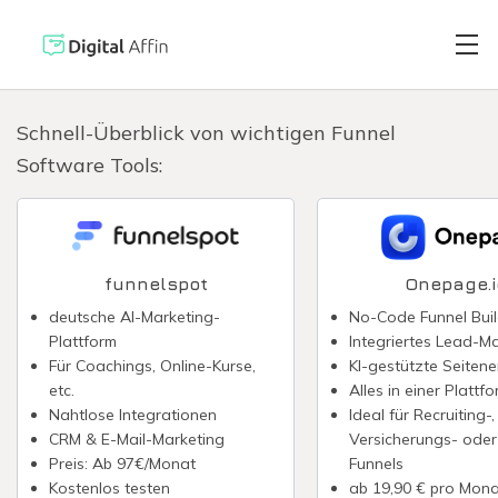
Schnell-Überblick von wichtigen Funnel
Software Tools:
Digitaler Brie
PRAXISORIENTIERTER
SOFTWARE-BLOG
Automatisiert
Neuste Artikel
funnelspot
Onepage.i
deutsche AI-Marketing-
No-Code Funnel Buil
Digitale Signa
Plattform
Integriertes Lead-
Für Coachings, Online-Kurse,
KI-gestützte Seitene
etc.
Alles in einer Plattf
Virtuelle Kred
Nahtlose Integrationen
Ideal für Recruiting-,
CRM & E-Mail-Marketing
Versicherungs- oder
Preis: Ab 97€/Monat
Funnels
Reisekostenabr
Kostenlos testen
ab 19,90 € pro Mona