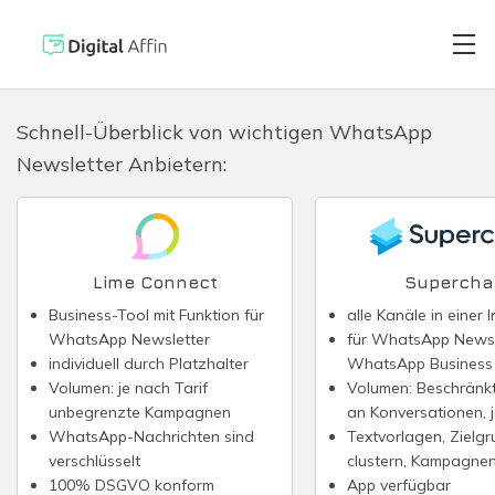
Schnell-Überblick von wichtigen WhatsApp
Newsletter Anbietern:
Digitaler Brie
PRAXISORIENTIERTER
SOFTWARE-BLOG
Automatisiert
Neuste Artikel
Lime Connect
Supercha
Business-Tool mit Funktion für
alle Kanäle in einer 
Digitale Signa
WhatsApp Newsletter
für WhatsApp Newsl
individuell durch Platzhalter
WhatsApp Business
Volumen: je nach Tarif
Volumen: Beschränk
Virtuelle Kred
unbegrenzte Kampagnen
an Konversationen, j
WhatsApp-Nachrichten sind
Textvorlagen, Zielg
verschlüsselt
clustern, Kampagne
Reisekostenabr
100% DSGVO konform
App verfügbar