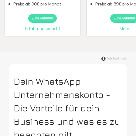
Preis: ab 90€ pro Monat
Preis: ab 89€ pro M
Digitale Firme
Zum Anbieter
Zum Anbieter
Erfahrungsbericht
Mehr
Werbehinweis
Dein WhatsApp
Unternehmenskonto -
Die Vorteile für dein
Business und was es zu
beachten gilt