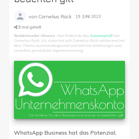
von
Cornelius Rück
19. JUNI 2023
8
mal geteilt
Redaktioneller Hinweis
: Hier findest du das
Autorenprofil
von
Cornelius Rück. Als Autor hat sich Cornelius Rück umfassend mit
dem Thema auseinandergesetzt und teilt hier Erfahrungen und
seine/ihre persönliche Expertenmeinung.
WhatsApp Business hat das Potenzial,