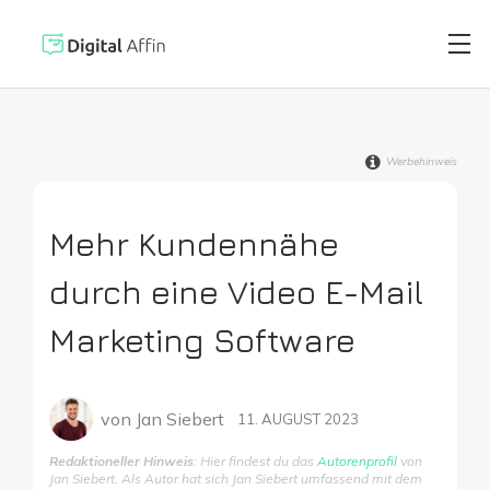
Werbehinweis
Digitaler Brie
PRAXISORIENTIERTER
SOFTWARE-BLOG
Mehr Kundennähe
Automatisiert
Neuste Artikel
durch eine Video E-Mail
Digitale Signa
Marketing Software
Virtuelle Kred
von
Jan Siebert
11. AUGUST 2023
Redaktioneller Hinweis
: Hier findest du das
Autorenprofil
von
Reisekostenabr
Jan Siebert. Als Autor hat sich Jan Siebert umfassend mit dem