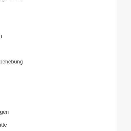
n
erbehebung
ngen
itte