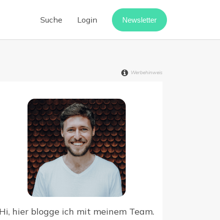
Suche
Login
Newsletter
Cloud-Telefonanlage
Call-Center-Software
Werbehinweis
Vermietung digitalisieren
Webinar-Software
Digitaler Rechnungseingang
point
Hi, hier blogge ich mit meinem Team.