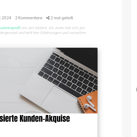
R 2024
2
Kommentare
2
mal geteilt
utorenprofil
von Jan Siebert. Als Autor hat sich Jan
gesetzt und teilt hier Erfahrungen und seine/ihre