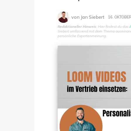
von
Jan Siebert
16. OKTOBE
Redaktioneller Hinweis
: Hier findest du das
A
Siebert umfassend mit dem Thema auseinander
persönliche Expertenmeinung.