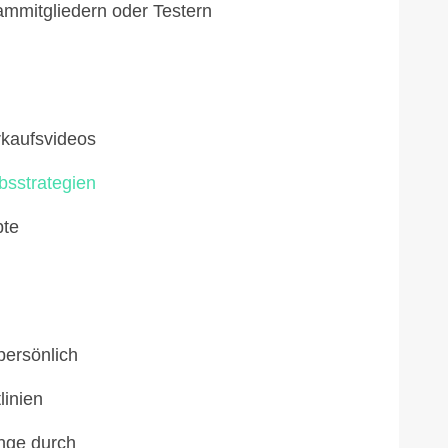
mmitgliedern oder Testern
erkaufsvideos
ebsstrategien
pte
persönlich
linien
änge durch