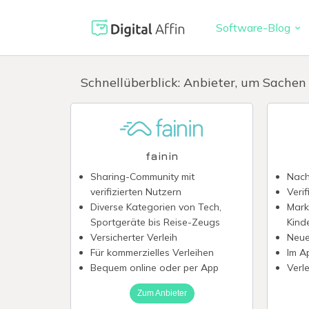
Software-Blog
Digitaler 
PRAXISORIENTIERTER
Schnellüberblick: Anbieter, um Sachen
SOFTWARE-BLOG
Automatisi
Digitale S
Neuste Artikel
Virtuelle K
fainin
Reisekoste
Sharing-Community mit
Nach
verifizierten Nutzern
Verif
Digitale F
Diverse Kategorien von Tech,
Mark
Sportgeräte bis Reise-Zeugs
Kind
Versicherter Verleih
Neue
Für kommerzielles Verleihen
Im A
Bequem online oder per App
Verl
Zum Anbieter