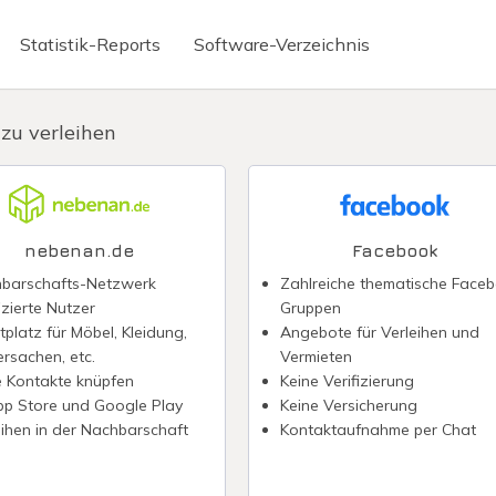
Statistik-Reports
Software-Verzeichnis
Briefkasten
Mitarbeiter Apps
 zu verleihen
erte Texterstellung
Virtuelle Telefonnummer
ignatur
Chatbot erstellen
reditkarte
WhatsApp Newsletter
nebenan.de
Facebook
nabrechnung digitalisieren
Fintech-Banken
barschafts-Netzwerk
Zahlreiche thematische Face
izierte Nutzer
Gruppen
irmenkreditkarte
Präsentieren ohne Power
tplatz für Möbel, Kleidung,
Angebote für Verleihen und
ersachen, etc.
Vermieten
 Kontakte knüpfen
Keine Verifizierung
pp Store und Google Play
Keine Versicherung
eihen in der Nachbarschaft
Kontaktaufnahme per Chat