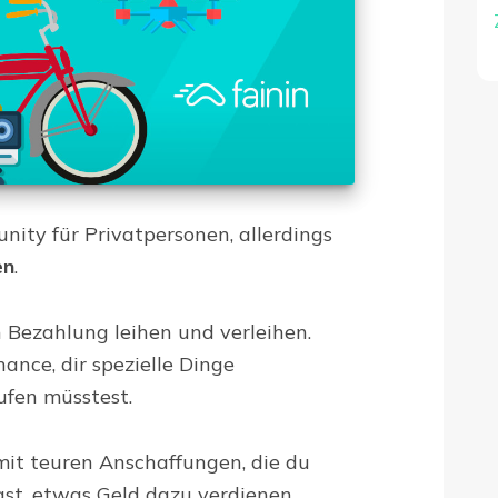
nity für Privatpersonen, allerdings
en
.
 Bezahlung leihen und verleihen.
ance, dir spezielle Dinge
ufen müsstest.
mit teuren Anschaffungen, die du
gst, etwas Geld dazu verdienen.