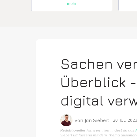
mehr
Sachen ver
Überblick -
digital ver
von
Jan Siebert
20. JULI 202
Redaktioneller Hinweis
: Hier findest du das
A
Siebert umfassend mit dem Thema auseinander