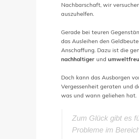
Nachbarschaft, wir versuchen
auszuhelfen.
Gerade bei teuren Gegenstän
das Ausleihen den Geldbeute
Anschaffung. Dazu ist die g
nachhaltiger
und
umweltfreu
Doch kann das Ausborgen von
Vergessenheit geraten und d
was und wann geliehen hat.
Zum Glück gibt es f
Probleme im Bereich