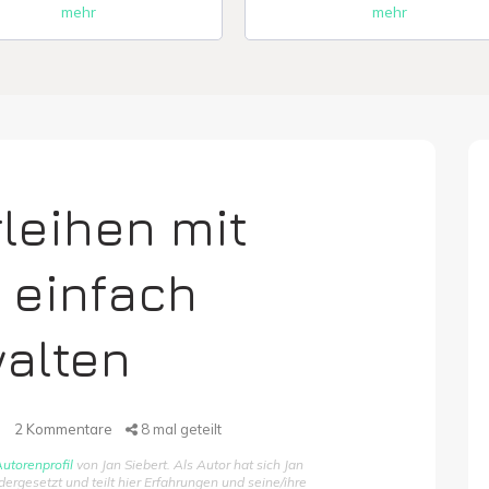
mehr
mehr
leihen mit
 einfach
walten
3
2
Kommentare
8
mal geteilt
utorenprofil
von Jan Siebert. Als Autor hat sich Jan
gesetzt und teilt hier Erfahrungen und seine/ihre