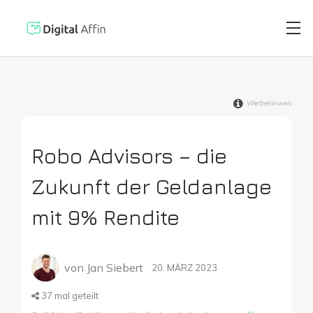
Werbehinweis
Digitaler Brie
PRAXISORIENTIERTER
SOFTWARE-BLOG
Robo Advisors – die
Automatisiert
Neuste Artikel
Zukunft der Geldanlage
Digitale Signa
mit 9% Rendite
Virtuelle Kred
von
Jan Siebert
20. MÄRZ 2023
37
mal geteilt
Reisekostenabr