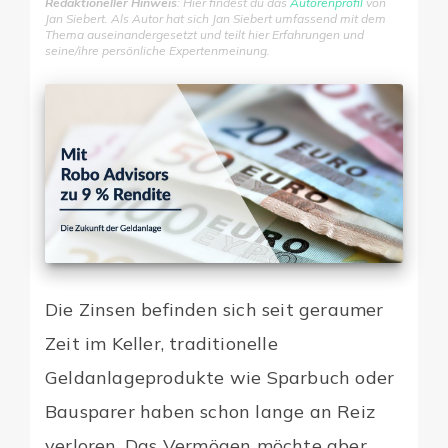
Redaktioneller Hinweis
: Hier findest du das
Autorenprofil
von
Jan Siebert. Als Autor hat sich Jan Siebert umfassend mit dem
Thema auseinandergesetzt und teilt hier Erfahrungen und
seine/ihre persönliche Expertenmeinung.
Digitale Firme
Die Zinsen befinden sich seit geraumer
Zeit im Keller, traditionelle
Geldanlageprodukte wie Sparbuch oder
Bausparer haben schon lange an Reiz
verloren. Das Vermögen möchte aber