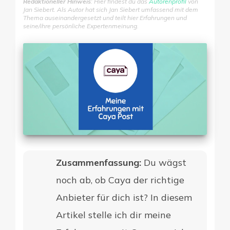
Redaktioneller Hinweis
: Hier findest du das
Autorenprofil
von
Jan Siebert. Als Autor hat sich Jan Siebert umfassend mit dem
Thema auseinandergesetzt und teilt hier Erfahrungen und
seine/ihre persönliche Expertenmeinung.
Digitale Firme
Zusammenfassung:
Du wägst
noch ab, ob Caya der richtige
Anbieter für dich ist? In diesem
Artikel stelle ich dir meine