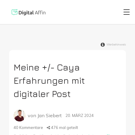
Werbehinweis
Digitaler Brie
PRAXISORIENTIERTER
SOFTWARE-BLOG
Meine +/- Caya
Automatisiert
Neuste Artikel
Erfahrungen mit
Digitale Signa
digitaler Post
Virtuelle Kred
von
Jan Siebert
20. MÄRZ 2024
40
Kommentare
476
mal geteilt
Reisekostenabr