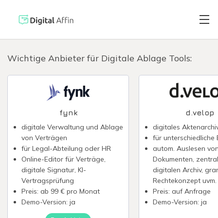
Wichtige Anbieter für Digitale Ablage Tools:
Digitaler Brie
PRAXISORIENTIERTER
SOFTWARE-BLOG
Automatisiert
fynk
d.velop
Neuste Artikel
digitale Verwaltung und Ablage
digitales Aktenarchi
von Verträgen
für unterschiedlich
Digitale Signa
für Legal-Abteilung oder HR
autom. Auslesen vo
Online-Editor für Verträge,
Dokumenten, zentra
digitale Signatur, KI-
digitalen Archiv, gra
Virtuelle Kred
Vertragsprüfung
Rechtekonzept uvm.
Preis: ab 99 € pro Monat
Preis: auf Anfrage
Demo-Version: ja
Demo-Version: ja
Reisekostenabr