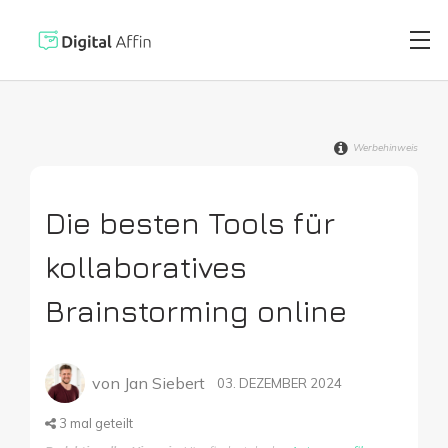
Werbehinweis
Digitaler Brie
PRAXISORIENTIERTER
SOFTWARE-BLOG
Die besten Tools für
Automatisiert
Neuste Artikel
kollaboratives
Digitale Signa
Brainstorming online
Virtuelle Kred
von
Jan Siebert
03. DEZEMBER 2024
3
mal geteilt
Reisekostenabr