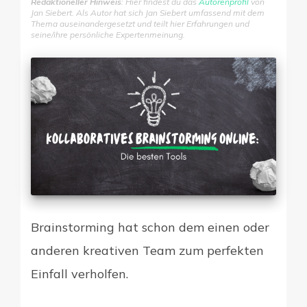
Redaktioneller Hinweis
: Hier findest du das
Autorenprofil
von
Jan Siebert. Als Autor hat sich Jan Siebert umfassend mit dem
Thema auseinandergesetzt und teilt hier Erfahrungen und
seine/ihre persönliche Expertenmeinung.
Digitale Firme
Brainstorming hat schon dem einen oder
anderen kreativen Team zum perfekten
Einfall verholfen.