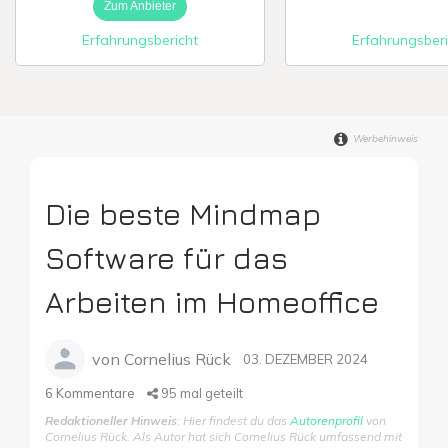
Zum Anbieter
Erfahrungsbericht
Erfahrungsberi
Digitale Firme
Werbehinweis
Die beste Mindmap
Software für das
Arbeiten im Homeoffice
von
Cornelius Rück
03. DEZEMBER 2024
6
Kommentare
95
mal geteilt
Redaktioneller Hinweis
: Hier findest du das
Autorenprofil
von
Cornelius Rück. Als Autor hat sich Cornelius Rück umfassend mit