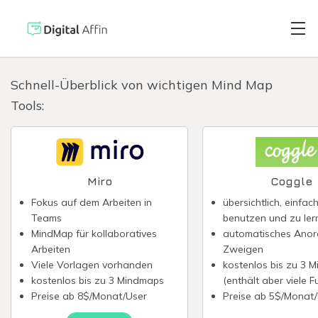
Schnell-Überblick von wichtigen Mind Map
Tools:
Digitaler Brie
PRAXISORIENTIERTER
SOFTWARE-BLOG
Automatisiert
Neuste Artikel
Miro
Coggle
Fokus auf dem Arbeiten in
übersichtlich, einfac
Digitale Signa
Teams
benutzen und zu ler
MindMap für kollaboratives
automatisches Anor
Arbeiten
Zweigen
Virtuelle Kred
Viele Vorlagen vorhanden
kostenlos bis zu 3 
kostenlos bis zu 3 Mindmaps
(enthält aber viele F
Preise ab 8$/Monat/User
Preise ab 5$/Monat
Reisekostenabr