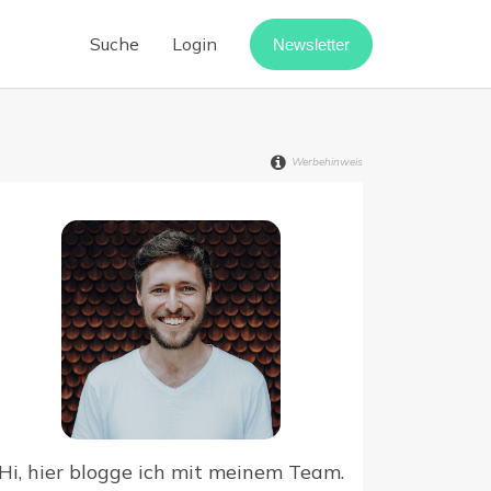
Suche
Login
Newsletter
Cloud-Telefonanlage
Call-Center-Software
Werbehinweis
Vermietung digitalisieren
Webinar-Software
Digitaler Rechnungseingang
point
Hi, hier blogge ich mit meinem Team.