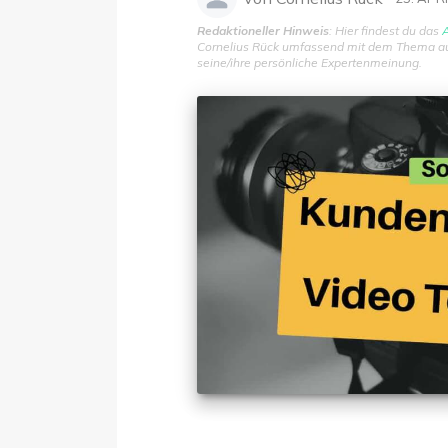
Redaktioneller Hinweis
: Hier findest du das
A
Cornelius Rück umfassend mit dem Thema aus
seine/ihre persönliche Expertenmeinung.