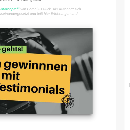
utorenprofil
von Cornelius Rück. Als Autor hat sich
einandergesetzt und teilt hier Erfahrungen und