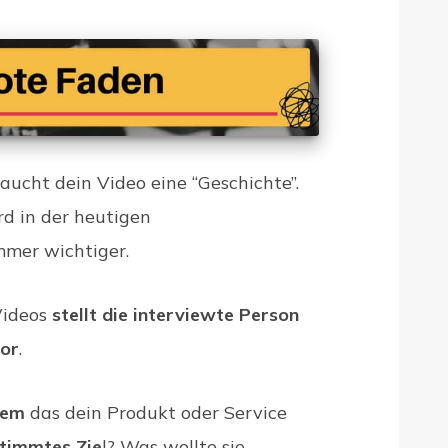
aucht dein Video eine “Geschichte”.
d in der heutigen
mer wichtiger.
Videos
stellt die interviewte Person
vor
.
lem
das dein Produkt oder Service
timmtes Zie
l? Was wollte sie