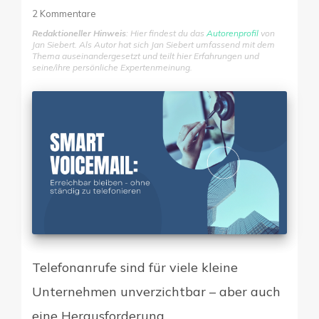
2
Kommentare
Redaktioneller Hinweis
: Hier findest du das
Autorenprofil
von
Digitale Firme
Jan Siebert. Als Autor hat sich Jan Siebert umfassend mit dem
Thema auseinandergesetzt und teilt hier Erfahrungen und
seine/ihre persönliche Expertenmeinung.
Telefonanrufe sind für viele kleine
Unternehmen unverzichtbar – aber auch
eine Herausforderung.