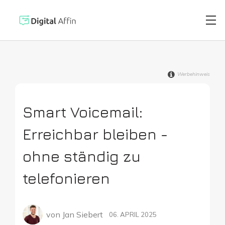
Werbehinweis
Digitaler Brie
PRAXISORIENTIERTER
SOFTWARE-BLOG
Smart Voicemail:
Automatisiert
Neuste Artikel
Erreichbar bleiben -
Digitale Signa
ohne ständig zu
telefonieren
Virtuelle Kred
von
Jan Siebert
06. APRIL 2025
Reisekostenabr