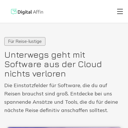
Für Reise-lustige
Digitaler Brie
PRAXISORIENTIERTER
Unterwegs geht mit
SOFTWARE-BLOG
Software aus der Cloud
Automatisierte
Neuste Artikel
nichts verloren
Die Einstatzfelder für Software, die du auf
Digitale Signa
Reisen brauchst sind groß. Entdecke bei uns
spannende Ansätze und Tools, die du für deine
Virtuelle Kred
nächste Reise definitiv anschaffen solltest.
Reisekostenabr