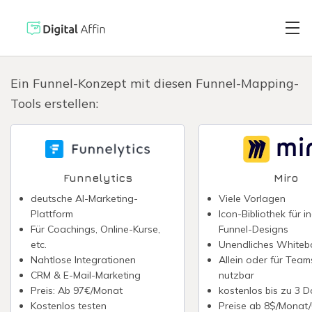
Ein Funnel-Konzept mit diesen Funnel-Mapping-
Tools erstellen:
Digitaler Brie
PRAXISORIENTIERTER
SOFTWARE-BLOG
Automatisiert
Neuste Artikel
Funnelytics
Miro
deutsche AI-Marketing-
Viele Vorlagen
Digitale Signa
Plattform
Icon-Bibliothek für in
Für Coachings, Online-Kurse,
Funnel-Designs
etc.
Unendliches Whiteb
Virtuelle Kred
Nahtlose Integrationen
Allein oder für Team
CRM & E-Mail-Marketing
nutzbar
Preis: Ab 97€/Monat
kostenlos bis zu 3 
Reisekostenabr
Kostenlos testen
Preise ab 8$/Monat