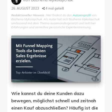
26. AUGUST 2023
4
mal geteilt
Redaktioneller Hinweis
: Hier findest du das
Autorenprofil
von
Bozhena Mykolaychuk. Als Autor hat sich Bozhena Mykolaychuk
umfassend mit dem Thema auseinandergesetzt und teilt hier
Erfahrungen und seine/ihre persönliche Expertenmeinung.
Wie kannst du deine Kunden dazu
bewegen, möglichst schnell und zeitnah
einen Kauf abzuschließen? Häufig ist die