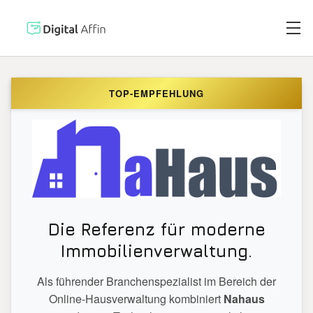
TOP-EMPFEHLUNG
Digitaler Brie
PRAXISORIENTIERTER
SOFTWARE-BLOG
Automatisiert
Neuste Artikel
Digitale Signa
Die Referenz für moderne
Immobilienverwaltung.
Virtuelle Kred
Als führender Branchenspezialist im Bereich der
Online-Hausverwaltung kombiniert
Nahaus
Reisekostenabr