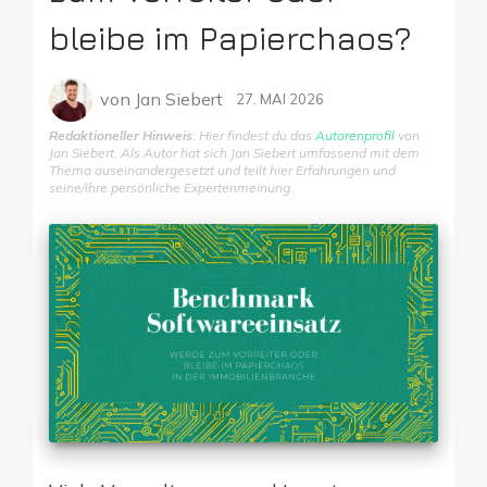
bleibe im Papierchaos?
von
Jan Siebert
27. MAI 2026
Redaktioneller Hinweis
: Hier findest du das
Autorenprofil
von
Jan Siebert. Als Autor hat sich Jan Siebert umfassend mit dem
Thema auseinandergesetzt und teilt hier Erfahrungen und
seine/ihre persönliche Expertenmeinung.