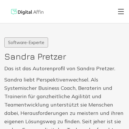
Software-Experte
Digitaler Brie
PRAXISORIENTIERTER
Sandra Pretzer
SOFTWARE-BLOG
Automatisierte
Das ist das Autorenprofil von Sandra Pretzer.
Neuste Artikel
Sandra liebt Perspektivenwechsel. Als
Digitale Signa
Systemischer Business Coach, Beraterin und
Trainerin für ganzheitliche Agilität und
Teamentwicklung unterstützt sie Menschen
Virtuelle Kred
dabei, Herausforderungen zu meistern und ihren
eigenen Lösungsweg zu finden. Seit jeher ist sie
Reisekostenabr