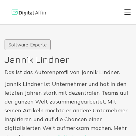
Software-Experte
Digitaler Brie
PRAXISORIENTIERTER
Jannik Lindner
SOFTWARE-BLOG
Automatisierte
Das ist das Autorenprofil von Jannik Lindner.
Neuste Artikel
Jannik Lindner ist Unternehmer und hat in den
Digitale Signa
letzten Jahren stark mit dezentralen Teams auf
der ganzen Welt zusammengearbeitet. Mit
seinen Artikeln möchte er andere Unternehmer
Virtuelle Kred
inspirieren und auf die Chancen einer
digitalisierten Welt aufmerksam machen. Mehr
Reisekostenabr