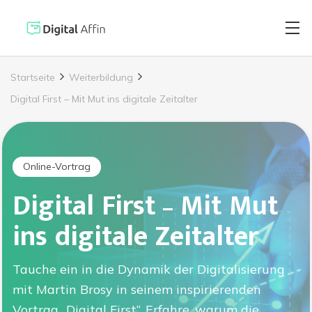
Startseite
Weiterbildung
Digital First – Mit Mut ins digitale Zeitalter
Digitaler Brie
PRAXISORIENTIERTER
SOFTWARE-BLOG
Automatisiert
Online-Vortrag
Neuste Artikel
Digital First – Mit Mut
Digitale Signa
ins digitale Zeitalter
Virtuelle Kred
Tauche ein in die Dynamik der Digitalisierung
mit Martin Brosy in seinem inspirierenden
Reisekostenabr
Vortrag „Digital First“. Erfahre, warum die